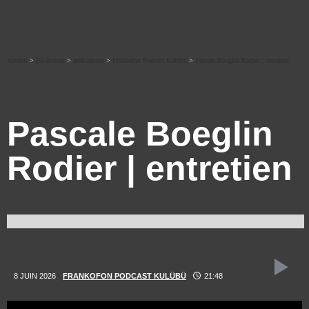
Accueil
>
Ré-écouter
>
art&culture
>
Frankofon Podcast Kulübü
>
Pascale Boeglin Rodier | entretien
Pascale Boeglin
Rodier | entretien
8 JUIN 2026
FRANKOFON PODCAST KULÜBÜ
21:48