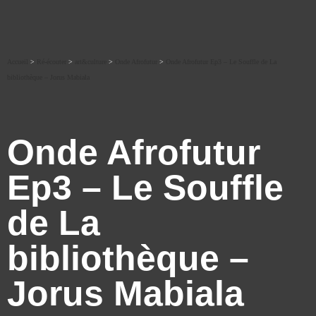
Accueil
>
Ré-écouter
>
art&culture
>
Onde Afrofutur
>
Onde Afrofutur Ep3 – Le Souffle de La
bibliothèque – Jorus Mabiala
Onde Afrofutur
Ep3 – Le Souffle
de La
bibliothèque –
Jorus Mabiala