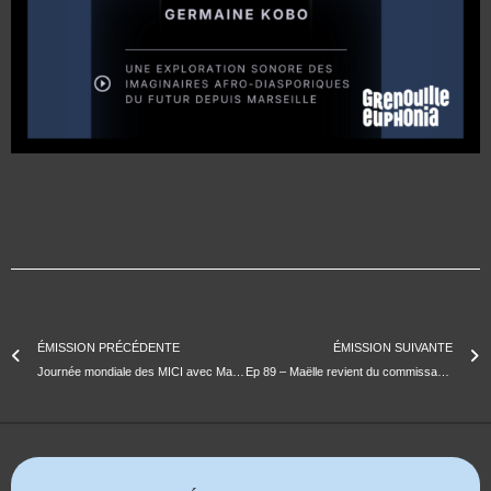
ÉMISSION PRÉCÉDENTE
ÉMISSION SUIVANTE
Journée mondiale des MICI avec Marion Jacolot-Benestan et Romain Lazzaro — Les voix du soin
Ep 89 – Maëlle revient du commissariat