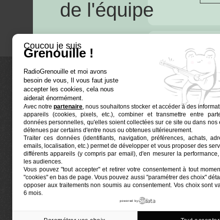
de l'équipe
Coucou je suis
Grenouille !
RadioGrenouille et moi avons
besoin de vous, Il vous faut juste
La radio
accepter les cookies, cela nous
aiderait énormément.
Avec notre
partenaire
, nous souhaitons stocker et accéder à des informat
Ré-écouter
appareils (cookies, pixels, etc.), combiner et transmettre entre par
Actualités
données personnelles, qu'elles soient collectées sur ce site ou dans nos 
détenues par certains d'entre nous ou obtenues ultérieurement.
Programmat
Traiter ces données (identifiants, navigation, préférences, achats, ad
Euphonia est le partenaire producteur de Radio
emails, localisation, etc.) permet de développer et vous proposer des serv
Grenouille
Grenouille, radio associative marseillaise.
différents appareils (y compris par email), d'en mesurer la performance, 
les audiences.
Vous pouvez "tout accepter" et retirer votre consentement à tout moment
Locaux situés à la Friche Belle de Mai
"cookies" en bas de page
. Vous pouvez aussi "paramétrer des choix" détai
41, rue Jobin — 13003 Marseille
opposer aux traitements non soumis au consentement. Vos choix sont v
6 mois.
powered by