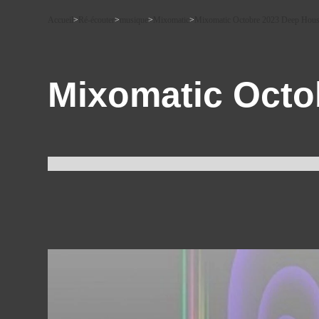
Accueil
>
Ré-écouter
>
musique
>
Mixomatic
>
Mixomatic Octobre 2023 Deep Hou
Mixomatic Octo