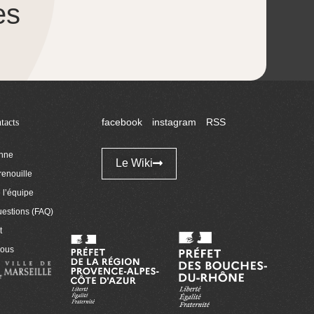
es
tacts
facebook
instagram
RSS
enne
Le Wiki
renouille
l’équipe
uestions (FAQ)
t
nous