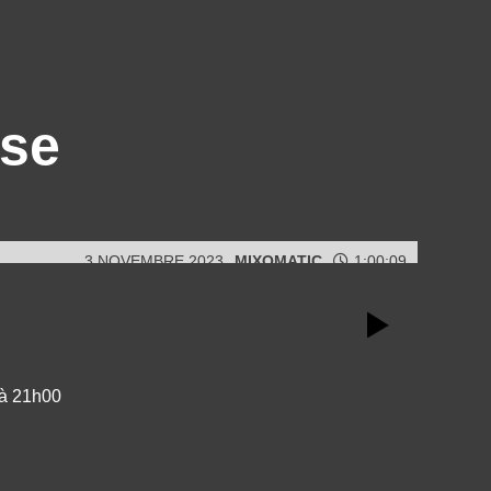
use
3 NOVEMBRE 2023
MIXOMATIC
1:00:09
 à 21h00