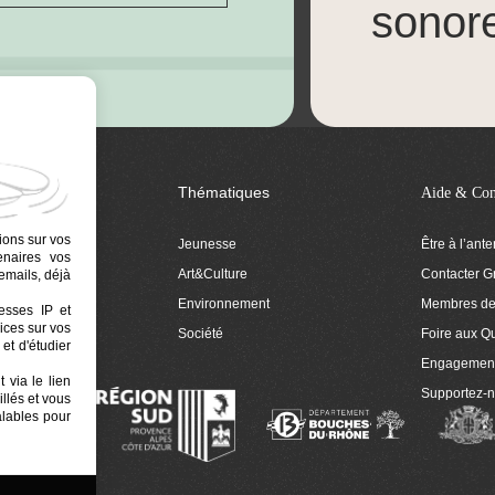
sonor
Thématiques
Aide & Con
ions sur vos
Jeunesse
Être à l’ant
tenaires vos
Art&Culture
Contacter G
emails, déjà
ion
Environnement
Membres de 
resses IP et
ices sur vos
 Euphonia
Société
Foire aux Q
et d'étudier
Engagemen
 via le lien
Supportez-
llés et vous
alables pour