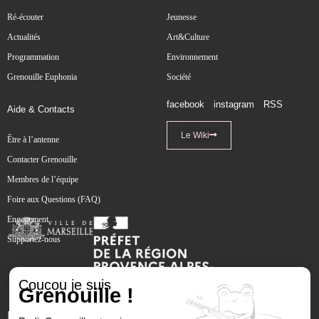
Ré-écouter
Jeunesse
Actualités
Art&Culture
Programmation
Environnement
Grenouille Euphonia
Société
facebook
instagram
RSS
Aide & Contacts
Le Wiki
Être à l’antenne
Contacter Grenouille
Membres de l’équipe
Foire aux Questions (FAQ)
Engagement
Supportez-nous
Coucou je suis
Grenouille !