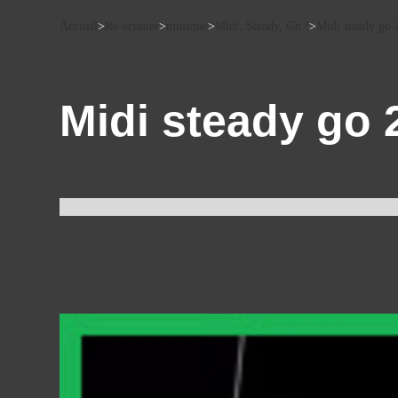
Accueil
>
Ré-écouter
>
musique
>
Midi, Steady, Go !
>
Midi steady go
Midi steady go 