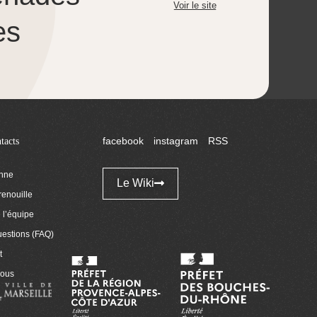
Voir le site
es
tacts
facebook
instagram
RSS
enne
Le Wiki
renouille
l’équipe
uestions (FAQ)
t
nous