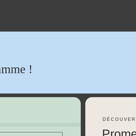
amme !
DÉCOUVER
Prom