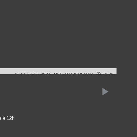
26 FÉVRIER 2024
MIDI, STEADY, GO !
58:33
s à 12h