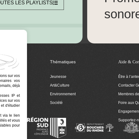
UTES LES PLAYLISTS
sonor
Thématiques
Aide & Con
ions sur vos
Jeunesse
Être à l’ant
tenaires vos
Art&Culture
Contacter G
emails, déjà
ion
Environnement
Membres de 
resses IP et
ices sur vos
 Euphonia
Société
Foire aux Q
et d'étudier
Engagemen
 via le lien
Supportez-
llés et vous
alables pour