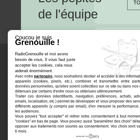
TO
de l'équipe
Coucou je suis
Grenouille !
RadioGrenouille et moi avons
besoin de vous, Il vous faut juste
La radio
accepter les cookies, cela nous
aiderait énormément.
Avec notre
partenaire
, nous souhaitons stocker et accéder à des informat
Ré-écouter
appareils (cookies, pixels, etc.), combiner et transmettre entre par
Actualités
données personnelles, qu'elles soient collectées sur ce site ou dans nos 
détenues par certains d'entre nous ou obtenues ultérieurement.
Programmat
Traiter ces données (identifiants, navigation, préférences, achats, ad
Euphonia est le partenaire producteur de Radio
emails, localisation, etc.) permet de développer et vous proposer des serv
Grenouille
Grenouille, radio associative marseillaise.
différents appareils (y compris par email), d'en mesurer la performance, 
les audiences.
Vous pouvez "tout accepter" et retirer votre consentement à tout moment
Locaux situés à la Friche Belle de Mai
"cookies" en bas de page
. Vous pouvez aussi "paramétrer des choix" détai
41, rue Jobin — 13003 Marseille
opposer aux traitements non soumis au consentement. Vos choix sont v
6 mois.
powered by