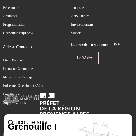
Ré-écouter
Jeunesse
Actualités
Art&Culture
Programmation
Environnement
Grenouille Euphonia
Société
facebook
instagram
RSS
Aide & Contacts
Le Wiki
Être à l’antenne
Contacter Grenouille
Membres de l’équipe
Foire aux Questions (FAQ)
Engagement
Supportez-nous
Coucou je suis
Grenouille !