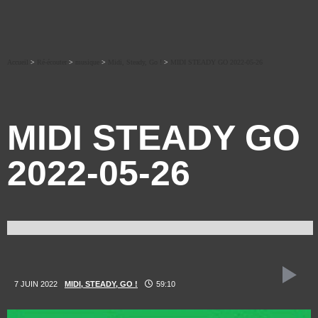
Accueil
>
Ré-écouter
>
musique
>
Midi, Steady, Go !
>
MIDI STEADY GO 2022-05-26
MIDI STEADY GO
2022-05-26
7 JUIN 2022
MIDI, STEADY, GO !
59:10