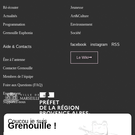
Ré-écouter
Jeunesse
Actualités
Art&Culture
Programmation
Environnement
Grenouille Euphonia
Société
facebook
instagram
RSS
Aide & Contacts
Le Wiki
Être à l’antenne
Contacter Grenouille
Membres de l’équipe
Foire aux Questions (FAQ)
Engagement
Supportez-nous
Coucou je suis
Grenouille !