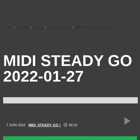
Accueil
>
Ré-écouter
>
musique
>
Midi, Steady, Go !
>
MIDI STEADY GO 2022-01-27
MIDI STEADY GO
2022-01-27
7 JUIN 2022
MIDI, STEADY, GO !
59:10