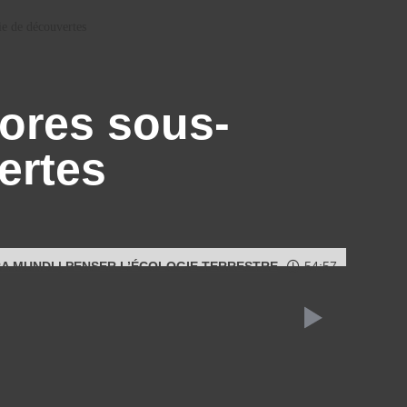
e de découvertes
nores sous-
ertes
A MUNDI | PENSER L’ÉCOLOGIE TERRESTRE
54:57