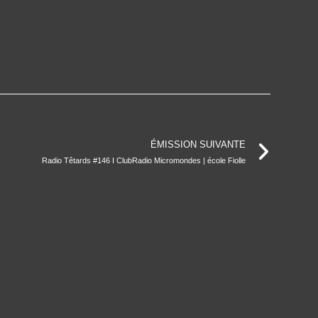
ÉMISSION SUIVANTE
Radio Têtards #146 I ClubRadio Micromondes | école Fiolle