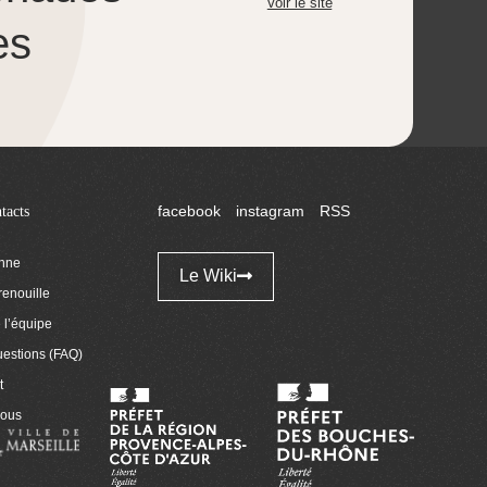
Voir le site
es
tacts
facebook
instagram
RSS
enne
Le Wiki
renouille
l’équipe
uestions (FAQ)
t
nous