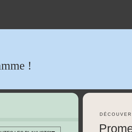
amme !
DÉCOUVER
Prom