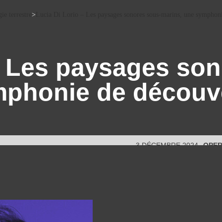
ie terrestre
>
Lucia Di Lorio – Les paysages sonores sous-marins, une symphoni
– Les paysages so
mphonie de découv
3 DÉCEMBRE 2024
OPER