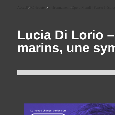
Accueil
>
Ré-écouter
>
environnement
>
Opera Mundi | Penser l’écolog
Lucia Di Lorio 
marins, une sy