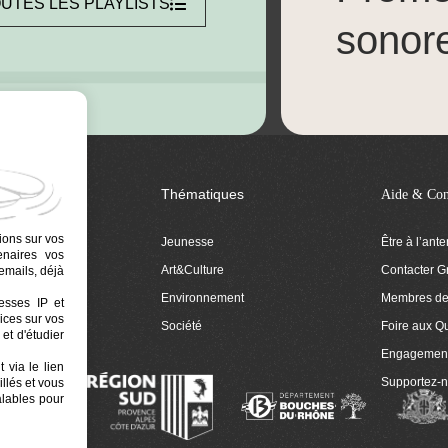
UTES LES PLAYLISTS
sonor
Thématiques
Aide & Con
ions sur vos
Jeunesse
Être à l’ant
tenaires vos
Art&Culture
Contacter G
emails, déjà
ion
Environnement
Membres de 
resses IP et
ices sur vos
 Euphonia
Société
Foire aux Q
et d'étudier
Engagemen
 via le lien
Supportez-
llés et vous
alables pour