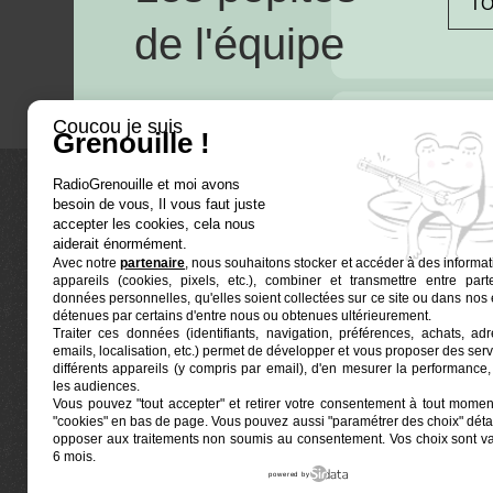
TO
de l'équipe
Coucou je suis
Grenouille !
RadioGrenouille et moi avons
besoin de vous, Il vous faut juste
La radio
accepter les cookies, cela nous
aiderait énormément.
Avec notre
partenaire
, nous souhaitons stocker et accéder à des informat
Ré-écouter
appareils (cookies, pixels, etc.), combiner et transmettre entre par
Actualités
données personnelles, qu'elles soient collectées sur ce site ou dans nos 
détenues par certains d'entre nous ou obtenues ultérieurement.
Programmat
Traiter ces données (identifiants, navigation, préférences, achats, ad
Euphonia est le partenaire producteur de Radio
emails, localisation, etc.) permet de développer et vous proposer des serv
Grenouille
Grenouille, radio associative marseillaise.
différents appareils (y compris par email), d'en mesurer la performance, 
les audiences.
Vous pouvez "tout accepter" et retirer votre consentement à tout moment
Locaux situés à la Friche Belle de Mai
"cookies" en bas de page
. Vous pouvez aussi "paramétrer des choix" détai
41, rue Jobin — 13003 Marseille
opposer aux traitements non soumis au consentement. Vos choix sont v
6 mois.
powered by