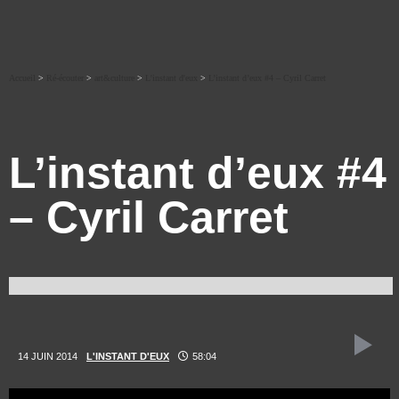
Accueil
>
Ré-écouter
>
art&culture
>
L'instant d'eux
>
L’instant d’eux #4 – Cyril Carret
L’instant d’eux #4
– Cyril Carret
14 JUIN 2014
L'INSTANT D'EUX
58:04