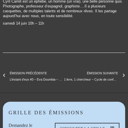
Cyril Carret est un éphèbe, un homme (un vrai), une belle personne quoi.
Photographe, professeur d’espagnol, graphiste….Il a plusieurs
casquettes, de multiples talents et de nombreux rêves. Il les partage
aujourd’hui avec nous, en toute sensibilité.
samedi 14 juin 10h – 11h
ÉMISSION PRÉCÉDENTE
ÉMISSION SUIVANTE
L’instant d’eux #3 – Eva Doumbia – Metteure en scène
1 livre, 1 chercheur – Cycle de conférences
GRILLE DES ÉMISSIONS
Demandez le