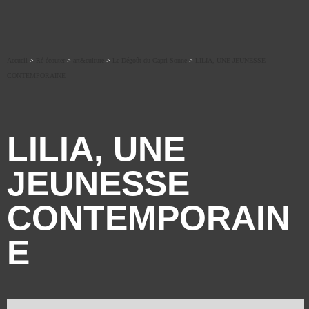
Accueil
>
Ré-écouter
>
art&culture
>
Le Dégoût du Capri-Sonne
>
LILIA, UNE JEUNESSE
CONTEMPORAINE
LILIA, UNE
JEUNESSE
CONTEMPORAIN
E