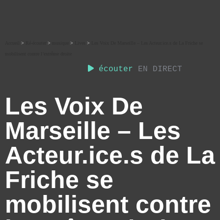
Accueil
>
Ré-écouter
>
musique
>
Lives
>
Les Voix De Marseille – Les Acteur.ice.s de La Friche se
mobilisent contre l’extrême droite
écouter
EN DIRECT
Les Voix De
Marseille – Les
Acteur.ice.s de La
Friche se
mobilisent contre