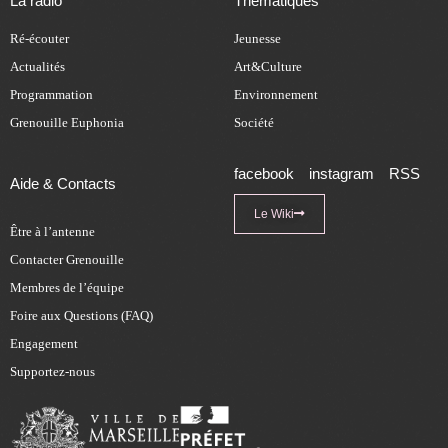
La radio
Thématiques
Ré-écouter
Jeunesse
Actualités
Art&Culture
Programmation
Environnement
Grenouille Euphonia
Société
facebook
instagram
RSS
Aide & Contacts
Le Wiki
Être à l’antenne
Contacter Grenouille
Membres de l’équipe
Foire aux Questions (FAQ)
Engagement
Supportez-nous