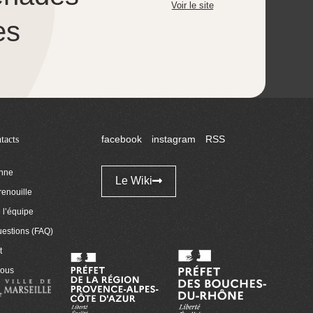
Voir le site
es
tacts
facebook
instagram
RSS
enne
Le Wiki
renouille
l’équipe
uestions (FAQ)
t
nous