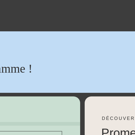
amme !
DÉCOUVER
Prom