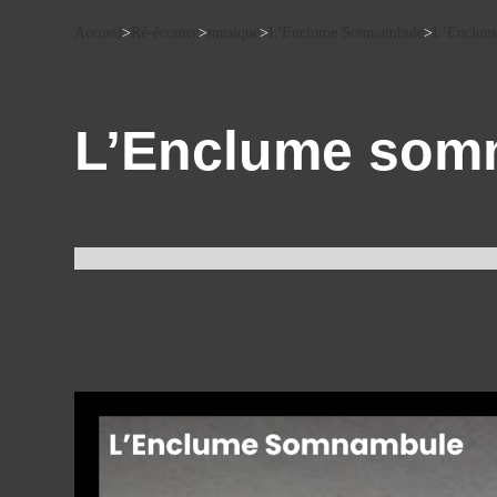
Accueil
>
Ré-écouter
>
musique
>
L'Enclume Somnambule
>
L’Enclume
L’Enclume somn