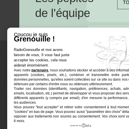
TO
de l'équipe
Coucou je suis
Grenouille !
RadioGrenouille et moi avons
besoin de vous, Il vous faut juste
La radio
accepter les cookies, cela nous
aiderait énormément.
Avec notre
partenaire
, nous souhaitons stocker et accéder à des informat
Ré-écouter
appareils (cookies, pixels, etc.), combiner et transmettre entre par
Actualités
données personnelles, qu'elles soient collectées sur ce site ou dans nos 
détenues par certains d'entre nous ou obtenues ultérieurement.
Programmat
Traiter ces données (identifiants, navigation, préférences, achats, ad
Euphonia est le partenaire producteur de Radio
emails, localisation, etc.) permet de développer et vous proposer des serv
Grenouille
Grenouille, radio associative marseillaise.
différents appareils (y compris par email), d'en mesurer la performance, 
les audiences.
Vous pouvez "tout accepter" et retirer votre consentement à tout moment
Locaux situés à la Friche Belle de Mai
"cookies" en bas de page
. Vous pouvez aussi "paramétrer des choix" détai
41, rue Jobin — 13003 Marseille
opposer aux traitements non soumis au consentement. Vos choix sont v
6 mois.
powered by