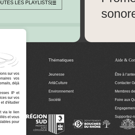
UTES LES PLAYLISTS
sonor
Thématiques
Aide & Con
ions sur vos
Jeunesse
Être à l’ant
tenaires vos
Art&Culture
Contacter G
emails, déjà
ion
Environnement
Membres de 
resses IP et
ices sur vos
 Euphonia
Société
Foire aux Q
et d'étudier
Engagemen
 via le lien
Supportez-
llés et vous
alables pour