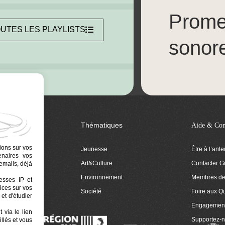
Prom
UTES LES PLAYLISTS
sonor
Thématiques
Aide & Con
ions sur vos
Jeunesse
Être à l’ant
tenaires vos
Art&Culture
Contacter G
emails, déjà
ion
Environnement
Membres de 
resses IP et
ices sur vos
 Euphonia
Société
Foire aux Q
et d'étudier
Engagemen
 via le lien
Supportez-
llés et vous