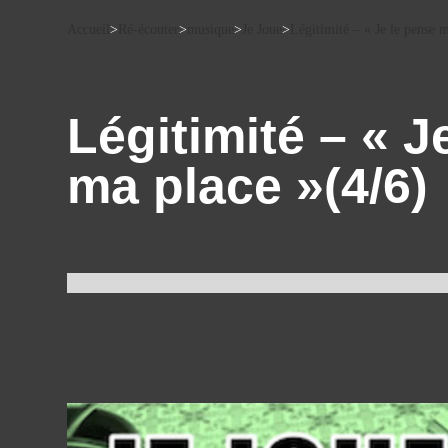
Accueil
>
Ré-écouter
>
musique
>
Je Joue
>
Légitimité – « Je le pense m
Légitimité – « J
ma place »(4/6)