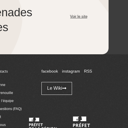
enades
Voir le site
es
tacts
facebook
instagram
RSS
enne
Le Wiki
renouille
l’équipe
uestions (FAQ)
t
nous