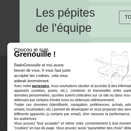
Les pépites
TO
de l'équipe
Coucou je suis
Grenouille !
RadioGrenouille et moi avons
besoin de vous, Il vous faut juste
La radio
accepter les cookies, cela nous
aiderait énormément.
Avec notre
partenaire
, nous souhaitons stocker et accéder à des informat
Ré-écouter
appareils (cookies, pixels, etc.), combiner et transmettre entre par
Actualités
données personnelles, qu'elles soient collectées sur ce site ou dans nos 
détenues par certains d'entre nous ou obtenues ultérieurement.
Programmat
Traiter ces données (identifiants, navigation, préférences, achats, ad
Euphonia est le partenaire producteur de Radio
emails, localisation, etc.) permet de développer et vous proposer des serv
Grenouille
Grenouille, radio associative marseillaise.
différents appareils (y compris par email), d'en mesurer la performance, 
les audiences.
Vous pouvez "tout accepter" et retirer votre consentement à tout moment
Locaux situés à la Friche Belle de Mai
"cookies" en bas de page
. Vous pouvez aussi "paramétrer des choix" détai
41, rue Jobin — 13003 Marseille