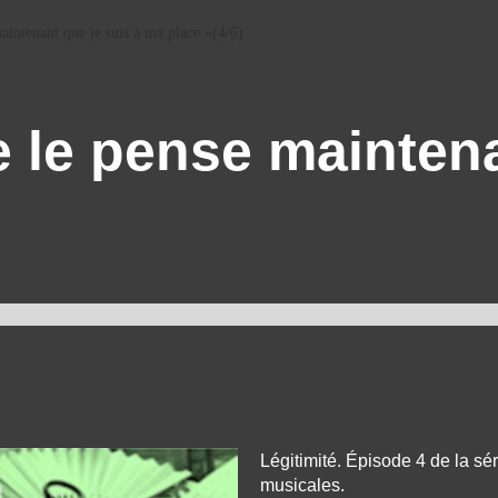
aintenant que je suis à ma place »(4/6)
e le pense mainten
Légitimité. Épisode 4 de la sér
musicales.