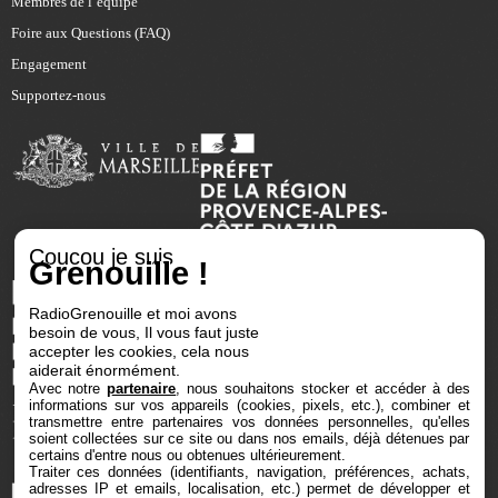
Membres de l’équipe
Foire aux Questions (FAQ)
Engagement
Supportez-nous
Coucou je suis
Grenouille !
RadioGrenouille et moi avons
besoin de vous, Il vous faut juste
accepter les cookies, cela nous
aiderait énormément.
Avec notre
partenaire
, nous souhaitons stocker et accéder à des
informations sur vos appareils (cookies, pixels, etc.), combiner et
transmettre entre partenaires vos données personnelles, qu'elles
soient collectées sur ce site ou dans nos emails, déjà détenues par
certains d'entre nous ou obtenues ultérieurement.
Traiter ces données (identifiants, navigation, préférences, achats,
adresses IP et emails, localisation, etc.) permet de développer et