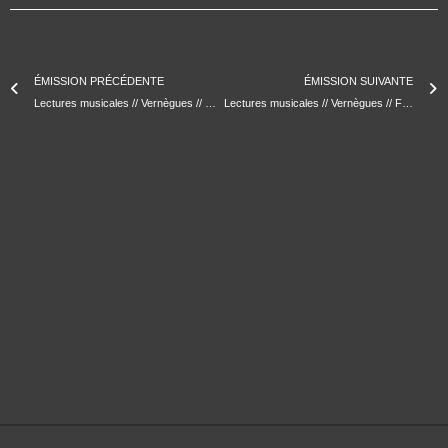
ÉMISSION PRÉCÉDENTE
ÉMISSION SUIVANTE
Lectures musicales // Vernègues // Marinette lit « Ziggy Zazou guitare star ! »
Lectures musicales // Vernègues // Flavio lit une colonne des « Cancans du Story Boat »