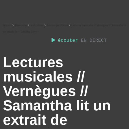
Accueil
>
Ré-écouter
>
art&culture
>
Lecture par Nature
>
Lectures musicales // Vernègues // Samantha lit
un extrait de « Burning Love »
écouter
EN DIRECT
Lectures
musicales //
Vernègues //
Samantha lit un
extrait de