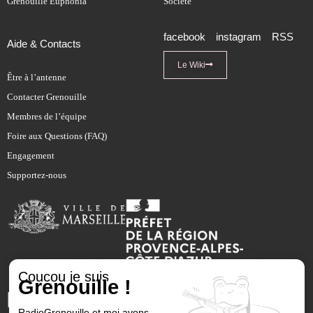
Grenouille Euphonia
Société
facebook
instagram
RSS
Aide & Contacts
Le Wiki
Être à l’antenne
Contacter Grenouille
Membres de l’équipe
Foire aux Questions (FAQ)
Engagement
Supportez-nous
Coucou je suis
Grenouille !
RadioGrenouille et moi avons