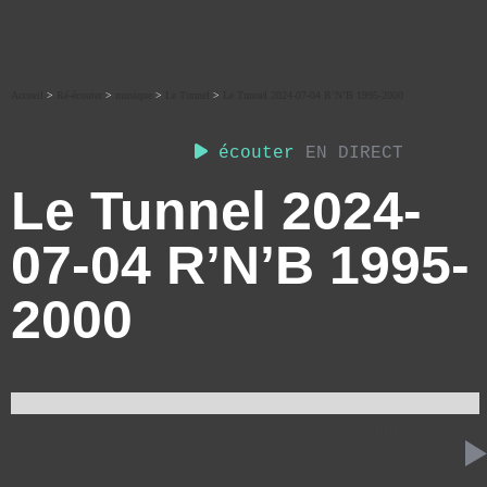
Accueil
>
Ré-écouter
>
musique
>
Le Tunnel
>
Le Tunnel 2024-07-04 R’N’B 1995-2000
écouter
EN DIRECT
Le Tunnel 2024-
07-04 R’N’B 1995-
2000
4 JUILLET 2024
LE TUNNEL
58:36