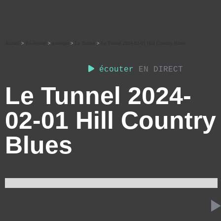
Accueil
>
Ré-écouter
>
musique
>
Le Tunnel
>
Le Tunnel 2024-02-01 Hill Country Blues
écouter
EN DIRECT
Le Tunnel 2024-
02-01 Hill Country
Blues
7 FÉVRIER 2024
LE TUNNEL
58:50