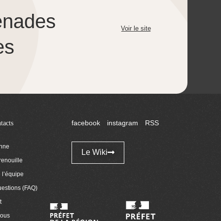
enades
Voir le site
es
tacts
facebook
instagram
RSS
enne
Le Wiki
renouille
l’équipe
uestions (FAQ)
t
nous