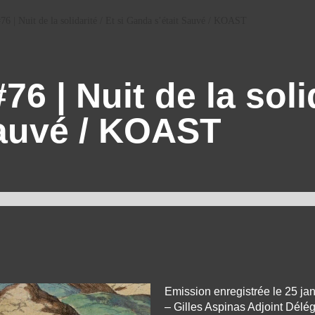
6 | Nuit de la solidarité / Et si Ganda s’était Sauvé / KOAST
6 | Nuit de la solid
Sauvé / KOAST
Emission enregistrée le 25 jan
– Gilles Aspinas Adjoint Délég