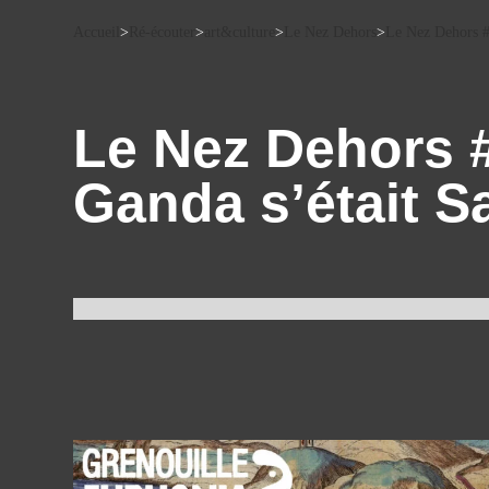
Accueil
>
Ré-écouter
>
art&culture
>
Le Nez Dehors
>
Le Nez Dehors #7
Le Nez Dehors #7
Ganda s’était 