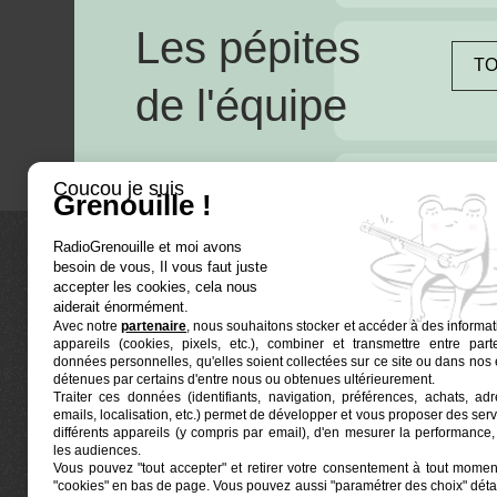
Les pépites
TO
de l'équipe
Coucou je suis
Grenouille !
RadioGrenouille et moi avons
besoin de vous, Il vous faut juste
La radio
accepter les cookies, cela nous
aiderait énormément.
Avec notre
partenaire
, nous souhaitons stocker et accéder à des informat
Ré-écouter
appareils (cookies, pixels, etc.), combiner et transmettre entre par
Actualités
données personnelles, qu'elles soient collectées sur ce site ou dans nos 
détenues par certains d'entre nous ou obtenues ultérieurement.
Programmat
Traiter ces données (identifiants, navigation, préférences, achats, ad
Euphonia est le partenaire producteur de Radio
emails, localisation, etc.) permet de développer et vous proposer des serv
Grenouille
Grenouille, radio associative marseillaise.
différents appareils (y compris par email), d'en mesurer la performance, 
les audiences.
Vous pouvez "tout accepter" et retirer votre consentement à tout moment
Locaux situés à la Friche Belle de Mai
"cookies" en bas de page
. Vous pouvez aussi "paramétrer des choix" détai
41, rue Jobin — 13003 Marseille