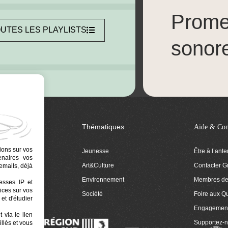
Prom
UTES LES PLAYLISTS
sonor
Thématiques
Aide & Con
ions sur vos
Jeunesse
Être à l’ant
tenaires vos
Art&Culture
Contacter G
emails, déjà
ion
Environnement
Membres de 
resses IP et
ices sur vos
 Euphonia
Société
Foire aux Q
et d'étudier
Engagemen
 via le lien
Supportez-
llés et vous