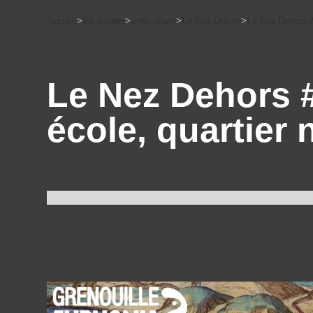
Accueil
>
Ré-écouter
>
art&culture
>
Le Nez Dehors
>
Le Nez Dehors #7
Le Nez Dehors #7
école, quartier 