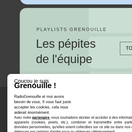
PLAYLISTS GRENOUILLE
Les pépites
TO
de l'équipe
Coucou je suis
Grenouille !
RadioGrenouille et moi avons
besoin de vous, Il vous faut juste
La radio
accepter les cookies, cela nous
aiderait énormément.
Avec notre
partenaire
, nous souhaitons stocker et accéder à des informat
Ré-écouter
appareils (cookies, pixels, etc.), combiner et transmettre entre par
Actualités
données personnelles, qu'elles soient collectées sur ce site ou dans nos 
détenues par certains d'entre nous ou obtenues ultérieurement.