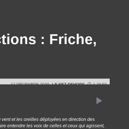
tions : Friche,
17 DÉCEMBRE 2020
LE NEZ DEHORS
1:29:59
vent et les oreilles déployées en direction des
aire entendre les voix de celles et ceux qui agissent,