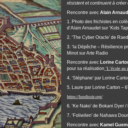
résistent et continuent à créer
Rencontre avec
Alain Arnaude
1. Photo des frichistes en col
d’Alain Arnaudet sur ‘Kids Ta
2. ‘The Cyber Oracle’ de Rae
3. ‘la Dépêche – Résilience p
Minot sur Arte Radio
Rencontre avec
Lorine Carto
pour sa réalisation
‘L’école au 
4. ‘Stéphane’ par Lorine Cart
5. Laure par Lorine Carton – 
https://lundisoir.org/
6. ‘Ke Nako’ de Bokani Dyer 
7. ‘Foliwilen’ de Nahawa Dou
Rencontre avec
Kamel Guemar