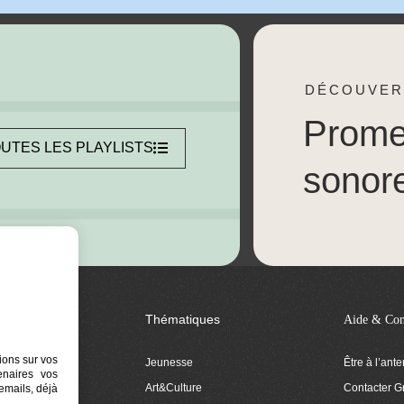
DÉCOUVER
Prom
UTES LES PLAYLISTS
sonor
Thématiques
Aide & Con
ions sur vos
Jeunesse
Être à l’ant
tenaires vos
Art&Culture
Contacter G
emails, déjà