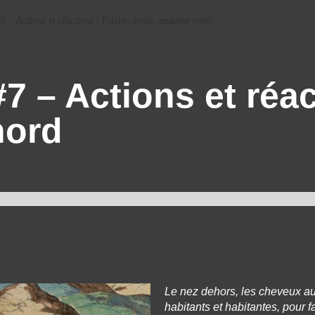
 – Actions et réactions : Friche, école, quartier nord
 – Actions et réac
nord
Le nez dehors, les cheveux au 
habitants et habitantes, pour f