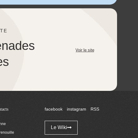
TE
enades
Voir le site
es
tacts
facebook
instagram
RSS
enne
Le Wiki
renouille