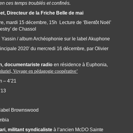
 en ces temps troublés et confinés.
t, Directeur de la Friche Belle de mai
ère, mardi 15 décembre, 15h Lecture de ‘Bientôt Noël’
pestry’ de Chassol
d Yassin / album Archéophonie sur le label Akuphone
rincipale 2020′ du mercredi 16 décembre, par Olivier
n, documentariste radio
en résidence à Euphonia,
pluriel, Voyage en pédagogie coopérative’
on – 4’21
6’13
/ label Brownswood
mbia
i, militant syndicaliste
à l’ancien McDO Sainte