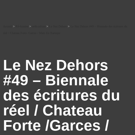
Accueil
>
Ré-écouter
>
art&culture
>
Le Nez Dehors
>
Le Nez Dehors #49 – Biennale des écritures du
réel / Chateau Forte /Garces / Mars En Baroque
Le Nez Dehors
#49 – Biennale
des écritures du
réel / Chateau
Forte /Garces /