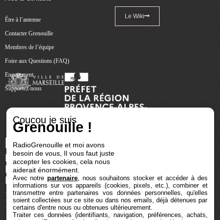
Le Wiki
Être à l’antenne
Contacter Grenouille
Membres de l’équipe
Foire aux Questions (FAQ)
Engagement
Supportez-nous
Coucou je suis
Grenouille !
RadioGrenouille et moi avons
besoin de vous, Il vous faut juste
accepter les cookies, cela nous
aiderait énormément.
Avec notre
partenaire
, nous souhaitons stocker et accéder à des
informations sur vos appareils (cookies, pixels, etc.), combiner et
transmettre entre partenaires vos données personnelles, qu'elles
soient collectées sur ce site ou dans nos emails, déjà détenues par
certains d'entre nous ou obtenues ultérieurement.
Traiter ces données (identifiants, navigation, préférences, achats,