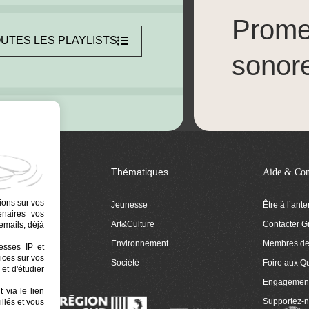
Prom
UTES LES PLAYLISTS
sonor
Thématiques
Aide & Con
ions sur vos
Jeunesse
Être à l’ant
tenaires vos
Art&Culture
Contacter G
emails, déjà
ion
Environnement
Membres de 
resses IP et
ices sur vos
 Euphonia
Société
Foire aux Q
et d'étudier
Engagemen
 via le lien
Supportez-
llés et vous