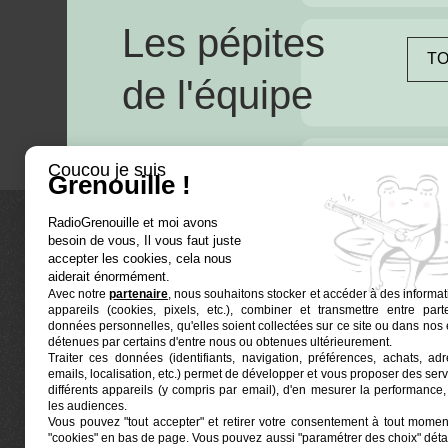
Les pépites
TO
de l'équipe
Coucou je suis
Grenouille !
RadioGrenouille et moi avons
besoin de vous, Il vous faut juste
La radio
accepter les cookies, cela nous
aiderait énormément.
Avec notre
partenaire
, nous souhaitons stocker et accéder à des informat
Ré-écouter
appareils (cookies, pixels, etc.), combiner et transmettre entre par
Actualités
données personnelles, qu'elles soient collectées sur ce site ou dans nos 
détenues par certains d'entre nous ou obtenues ultérieurement.
Programmat
Traiter ces données (identifiants, navigation, préférences, achats, ad
Euphonia est le partenaire producteur de Radio
emails, localisation, etc.) permet de développer et vous proposer des serv
Grenouille
Grenouille, radio associative marseillaise.
différents appareils (y compris par email), d'en mesurer la performance, 
les audiences.
Vous pouvez "tout accepter" et retirer votre consentement à tout moment
Locaux situés à la Friche Belle de Mai
"cookies" en bas de page
. Vous pouvez aussi "paramétrer des choix" détai
41, rue Jobin — 13003 Marseille