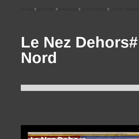
Accueil
>
Ré-écouter
>
art&culture
>
Le Nez Dehors
>
Le Nez Dehors# 
Le Nez Dehors# 
Nord