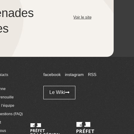
enades
Voir le site
es
tacts
facebook
instagram
RSS
enne
Le Wiki
renouille
l’équipe
uestions (FAQ)
t
nous