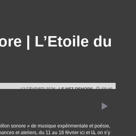
re | L’Etoile du
12 FÉVRIER 2026
LE NEZ DEHORS
59:46
illon sonore » de musique expérimentale et poésie,
nces et ateliers, du 11 au 16 février ici et là, on s’y