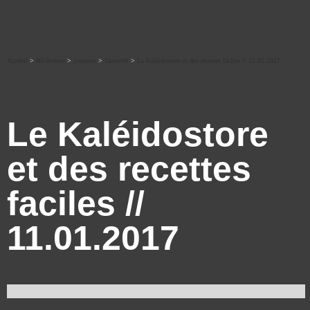
Accueil
>
Ré-écouter
>
jeunesse
>
Mercredi
>
Le Kaléidostore et des recettes faciles // 11.01.2017
Le Kaléidostore
et des recettes
faciles //
11.01.2017