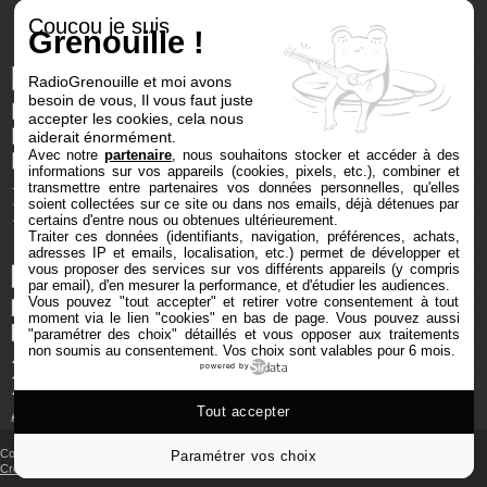
Coucou je suis
Grenouille !
RadioGrenouille et moi avons
besoin de vous, Il vous faut juste
accepter les cookies, cela nous
aiderait énormément.
Avec notre
partenaire
, nous souhaitons stocker et accéder à des
informations sur vos appareils (cookies, pixels, etc.), combiner et
transmettre entre partenaires vos données personnelles, qu'elles
soient collectées sur ce site ou dans nos emails, déjà détenues par
certains d'entre nous ou obtenues ultérieurement.
Traiter ces données (identifiants, navigation, préférences, achats,
adresses IP et emails, localisation, etc.) permet de développer et
vous proposer des services sur vos différents appareils (y compris
par email), d'en mesurer la performance, et d'étudier les audiences.
Vous pouvez "tout accepter" et retirer votre consentement à tout
moment via le lien "cookies" en bas de page
. Vous pouvez aussi
"paramétrer des choix" détaillés et vous opposer aux traitements
non soumis au consentement. Vos choix sont valables pour 6 mois.
powered by
Tout accepter
Copyright © 2025 Radio Grenouille tous droits réservés
Paramétrer vos choix
Crédits et mentions
‐
Cookies