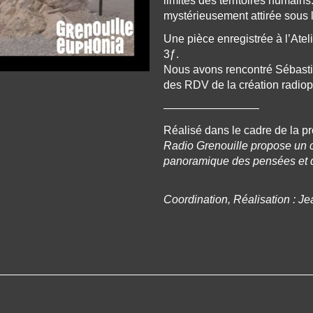
limites des territoires humain
mystérieusement attirée sous l
Une pièce enregistrée à l’Ate
3ƒ.
Nous avons rencontré Sébasti
des RDV de la création radi
————————–
Réalisé dans le cadre de la 
Radio Grenouille propose un 
panoramique des pensées et d
Coordination, Réalisation : Je