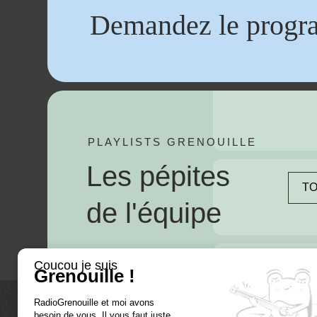
Demandez le progr
PLAYLISTS GRENOUILLE
Les pépites
TO
de l'équipe
Coucou je suis
Grenouille !
RadioGrenouille et moi avons
besoin de vous, Il vous faut juste