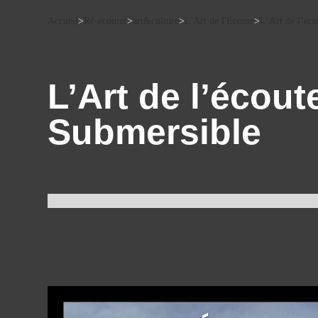
Accueil
>
Ré-écouter
>
art&culture
>
L'Art de l'Ecoute
>
L’Art de l’éco
L’Art de l’écout
Submersible