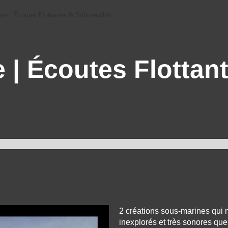
ute | Écoutes Flottantes & Submersible
e | Écoutes Flottan
2 créations sous-marines qui 
inexplorés et très sonores que