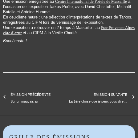
Une émission enregistrée au
Centre International de Poésie de Marseille
à
l’occasion de l’exposition Tarkos Poète, avec David Christoffel, Michaël
Batalla et Antoine Hummel.
En deuxième heure : une sélection d’interprétations de textes de Tarkos,
enregistrées au CIPM lors du vernissage de l’exposition.
Une exposition à retrouver en 2 temps à Marseille : au
Frac Provence Alpes
côte d’azur
et au CIPM à la Vieille Charité.
Bonnécoute !
ÉMISSION PRÉCÉDENTE
ÉMISSION SUIVANTE
Sur un mauvais air
La 1ère chose que je peux vous dire | Emmanuel Rabu
GRILLE DES ÉMISSIONS