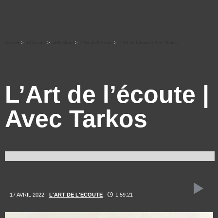
Accueil
>
Ré-écouter
>
art&culture
>
L'Art de l'Ecoute
>
L’Art de l’écoute | Avec Tarkos
L’Art de l’écoute |
Avec Tarkos
17 AVRIL 2022
L'ART DE L'ECOUTE
1:59:21