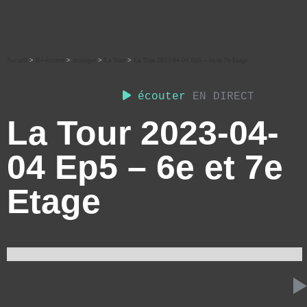
Accueil
>
Ré-écouter
>
musique
>
La Tour
>
La Tour 2023-04-04 Ep5 – 6e et 7e Etage
écouter
EN DIRECT
La Tour 2023-04-
04 Ep5 – 6e et 7e
Etage
27 AVRIL 2023
LA TOUR
32:32