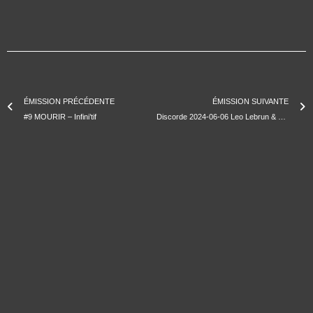
ÉMISSION PRÉCÉDENTE
ÉMISSION SUIVANTE
#9 MOURIR – Infini’tif
Discorde 2024-06-06 Leo Lebrun & Lionel J.A. Faure