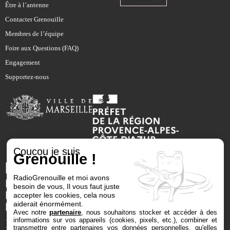
Être à l’antenne
Contacter Grenouille
Membres de l’équipe
Foire aux Questions (FAQ)
Engagement
Supportez-nous
Coucou je suis
Grenouille !
RadioGrenouille et moi avons
besoin de vous, Il vous faut juste
accepter les cookies, cela nous
aiderait énormément.
Avec notre
partenaire
, nous souhaitons stocker et accéder à des
informations sur vos appareils (cookies, pixels, etc.), combiner et
transmettre entre partenaires vos données personnelles, qu'elles