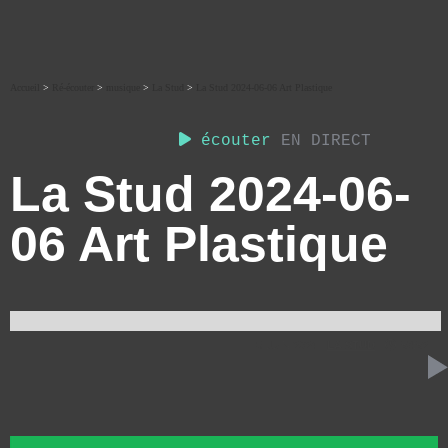
Accueil
>
Ré-écouter
>
musique
>
La Stud
>
La Stud 2024-06-06 Art Plastique
écouter
EN DIRECT
La Stud 2024-06-
06 Art Plastique
6 JUIN 2024
LA STUD
58:52