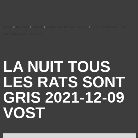
Accueil
>
Ré-écouter
>
musique
>
La Nuit Tous Les Rats Sont Gris
>
LA NUIT TOUS LES RATS
SONT GRIS 2021-12-09 VOST
LA NUIT TOUS
LES RATS SONT
GRIS 2021-12-09
VOST