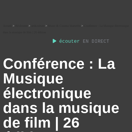
Accueil
>
Ré-écouter
>
art&culture
>
Music & Cinema Marseille
>
Conférence : La Musique électronique
dans la musique de film | 26 édition
écouter
EN DIRECT
Conférence : La
Musique
électronique
dans la musique
de film | 26