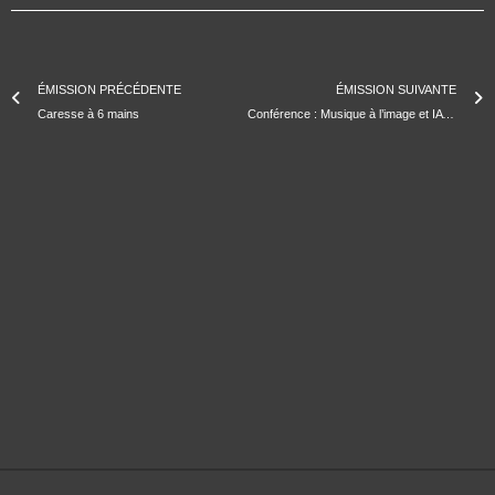
ÉMISSION PRÉCÉDENTE
ÉMISSION SUIVANTE
Caresse à 6 mains
Conférence : Musique à l’image et IA : enjeux et perspectives | 26e édition