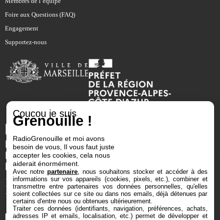
Membres de l’équipe
Foire aux Questions (FAQ)
Engagement
Supportez-nous
Coucou je suis
Grenouille !
RadioGrenouille et moi avons
besoin de vous, Il vous faut juste
accepter les cookies, cela nous
aiderait énormément.
Avec notre
partenaire
, nous souhaitons stocker et accéder à des
informations sur vos appareils (cookies, pixels, etc.), combiner et
transmettre entre partenaires vos données personnelles, qu'elles
soient collectées sur ce site ou dans nos emails, déjà détenues par
certains d'entre nous ou obtenues ultérieurement.
Traiter ces données (identifiants, navigation, préférences, achats,
adresses IP et emails, localisation, etc.) permet de développer et