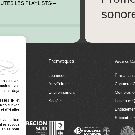
UTES LES PLAYLISTS
sonor
Thématiques
Aide & Co
Jeunesse
Être à l’an
ions sur vos
Art&Culture
Contacter G
tenaires vos
emails, déjà
tion
Environnement
Membres de
resses IP et
 Euphonia
Société
Foire aux 
ices sur vos
Engagemen
et d'étudier
Supportez-
 via le lien
llés et vous
alables pour