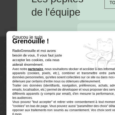
TO
de l'équipe
Coucou je suis
Grenouille !
RadioGrenouille et moi avons
La radio
besoin de vous, Il vous faut juste
accepter les cookies, cela nous
Ré-écouter
aiderait énormément.
Avec notre
partenaire
, nous souhaitons stocker et accéder à des informat
Actualités
appareils (cookies, pixels, etc.), combiner et transmettre entre par
données personnelles, qu'elles soient collectées sur ce site ou dans nos 
Programma
détenues par certains d'entre nous ou obtenues ultérieurement.
Euphonia est le partenaire producteur de
Traiter ces données (identifiants, navigation, préférences, achats, ad
Grenouille
Radio Grenouille, radio associative
emails, localisation, etc.) permet de développer et vous proposer des serv
marseillaise.
différents appareils (y compris par email), d'en mesurer la performance, 
les audiences.
Vous pouvez "tout accepter" et retirer votre consentement à tout moment
Locaux situés à la Friche Belle de Mai
"cookies" en bas de page
. Vous pouvez aussi "paramétrer des choix" détai
41, rue Jobin — 13003 Marseille
opposer aux traitements non soumis au consentement. Vos choix sont v
6 mois.