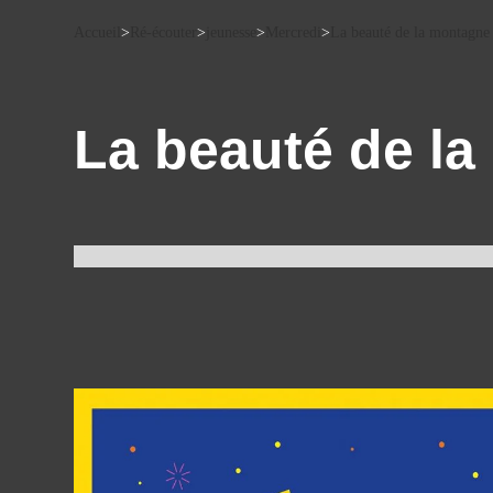
Accueil
>
Ré-écouter
>
jeunesse
>
Mercredi
>
La beauté de la montagne
La beauté de la