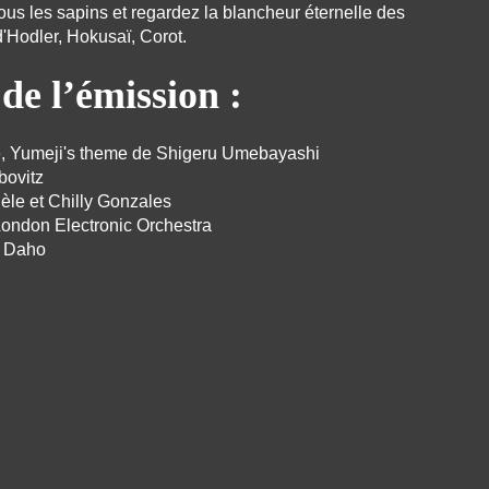
s les sapins et regardez la blancheur éternelle des
d'Hodler, Hokusaï, Corot.
de l’émission :
e, Yumeji's theme de Shigeru Umebayashi
bovitz
èle et Chilly Gonzales
London Electronic Orchestra
e Daho