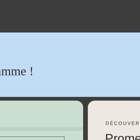
amme !
DÉCOUVER
Prom