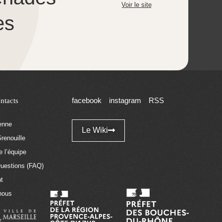
Voir le site
es
ntacts
facebook
instagram
RSS
tenne
Le Wiki
renouille
 l’équipe
Questions (FAQ)
t
nous