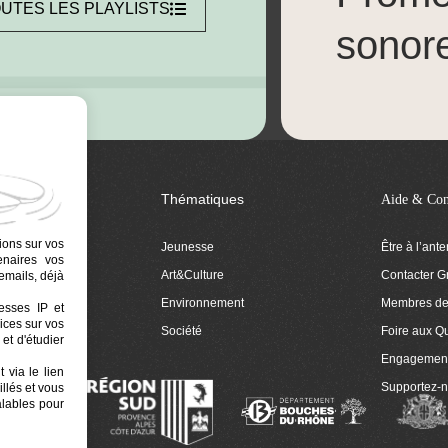
UTES LES PLAYLISTS
sonor
Thématiques
Aide & Con
ions sur vos
Jeunesse
Être à l’ant
tenaires vos
Art&Culture
Contacter G
emails, déjà
ion
Environnement
Membres de 
resses IP et
ices sur vos
 Euphonia
Société
Foire aux Q
et d'étudier
Engagemen
 via le lien
Supportez-
llés et vous
alables pour