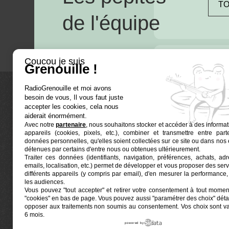
TO
de l'équipe
Coucou je suis
Grenouille !
RadioGrenouille et moi avons
besoin de vous, Il vous faut juste
La radio
accepter les cookies, cela nous
aiderait énormément.
Avec notre
partenaire
, nous souhaitons stocker et accéder à des informat
Ré-écouter
appareils (cookies, pixels, etc.), combiner et transmettre entre par
Actualités
données personnelles, qu'elles soient collectées sur ce site ou dans nos 
détenues par certains d'entre nous ou obtenues ultérieurement.
Programmat
Traiter ces données (identifiants, navigation, préférences, achats, ad
Euphonia est le partenaire producteur de Radio
emails, localisation, etc.) permet de développer et vous proposer des serv
Grenouille
Grenouille, radio associative marseillaise.
différents appareils (y compris par email), d'en mesurer la performance, 
les audiences.
Vous pouvez "tout accepter" et retirer votre consentement à tout moment
Locaux situés à la Friche Belle de Mai
"cookies" en bas de page
. Vous pouvez aussi "paramétrer des choix" détai
41, rue Jobin — 13003 Marseille
opposer aux traitements non soumis au consentement. Vos choix sont v
6 mois.
powered by