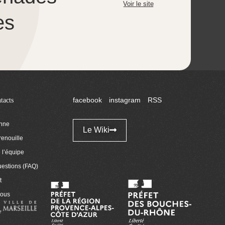
Voir le site
es
tacts
facebook
instagram
RSS
enne
Le Wiki
renouille
l’équipe
uestions (FAQ)
t
nous