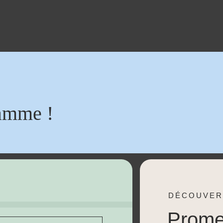
amme !
DÉCOUVER
Prom