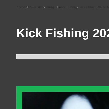
Accueil
>
Ré-écouter
>
musique
>
Kick Fishing
>
Kick Fishing 2023-06
Kick Fishing 20