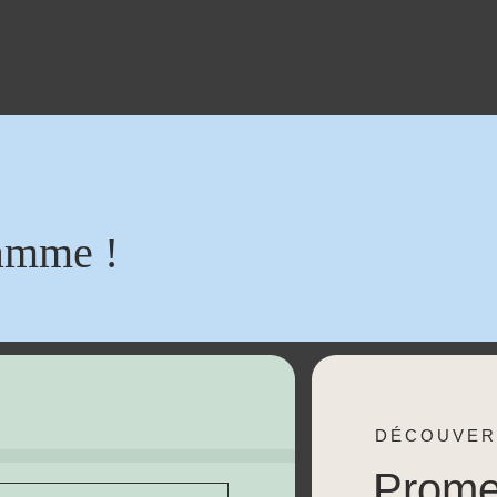
amme !
DÉCOUVER
Prom