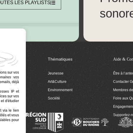
UTES LES PLAYLISTS
sonor
Thématiques
Aide & Con
ions sur vos
Jeunesse
Être à l’ant
tenaires vos
Art&Culture
Contacter G
emails, déjà
ion
Environnement
Membres de 
resses IP et
ices sur vos
 Euphonia
Société
Foire aux Q
et d'étudier
Engagemen
 via le lien
Supportez-
llés et vous
alables pour