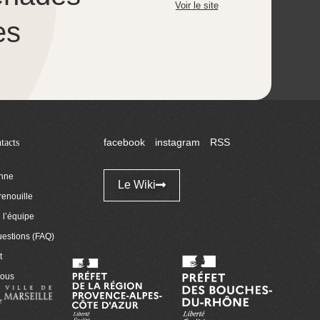
Voir le site
es
tacts
facebook
instagram
RSS
enne
Le Wiki
renouille
l’équipe
uestions (FAQ)
t
nous