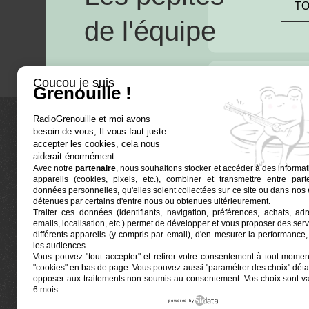
TO
de l'équipe
Coucou je suis
Grenouille !
RadioGrenouille et moi avons
besoin de vous, Il vous faut juste
La radio
accepter les cookies, cela nous
aiderait énormément.
Avec notre
partenaire
, nous souhaitons stocker et accéder à des informat
Ré-écouter
appareils (cookies, pixels, etc.), combiner et transmettre entre par
Actualités
données personnelles, qu'elles soient collectées sur ce site ou dans nos 
détenues par certains d'entre nous ou obtenues ultérieurement.
Programmat
Traiter ces données (identifiants, navigation, préférences, achats, ad
Euphonia est le partenaire producteur de Radio
emails, localisation, etc.) permet de développer et vous proposer des serv
Grenouille
Grenouille, radio associative marseillaise.
différents appareils (y compris par email), d'en mesurer la performance, 
les audiences.
Vous pouvez "tout accepter" et retirer votre consentement à tout moment
Locaux situés à la Friche Belle de Mai
"cookies" en bas de page
. Vous pouvez aussi "paramétrer des choix" détai
41, rue Jobin — 13003 Marseille
opposer aux traitements non soumis au consentement. Vos choix sont v
6 mois.
powered by