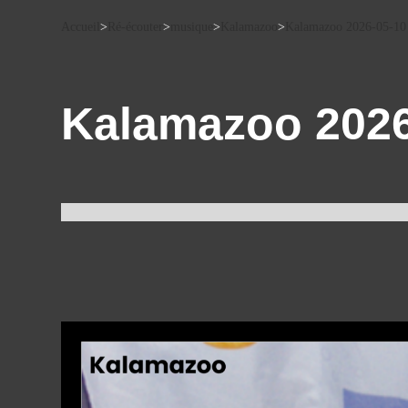
Accueil
>
Ré-écouter
>
musique
>
Kalamazoo
>
Kalamazoo 2026-05-10
Kalamazoo 2026