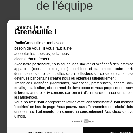
de l'équipe
Coucou je suis
Grenouille !
RadioGrenouille et moi avons
besoin de vous, Il vous faut juste
La radio
accepter les cookies, cela nous
aiderait énormément.
Avec notre
partenaire
, nous souhaitons stocker et accéder à des informat
Ré-écouter
appareils (cookies, pixels, etc.), combiner et transmettre entre par
Actualités
données personnelles, qu'elles soient collectées sur ce site ou dans nos 
détenues par certains d'entre nous ou obtenues ultérieurement.
Programmat
Traiter ces données (identifiants, navigation, préférences, achats, ad
Euphonia est le partenaire producteur de Radio
emails, localisation, etc.) permet de développer et vous proposer des serv
Grenouille
Grenouille, radio associative marseillaise.
différents appareils (y compris par email), d'en mesurer la performance, 
les audiences.
Vous pouvez "tout accepter" et retirer votre consentement à tout moment
Locaux situés à la Friche Belle de Mai
"cookies" en bas de page
. Vous pouvez aussi "paramétrer des choix" détai
41, rue Jobin — 13003 Marseille
opposer aux traitements non soumis au consentement. Vos choix sont v
6 mois.
powered by