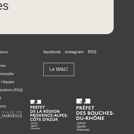
es
tacts
facebook
instagram
RSS
enne
Le Wiki
renouille
l’équipe
uestions (FAQ)
t
nous