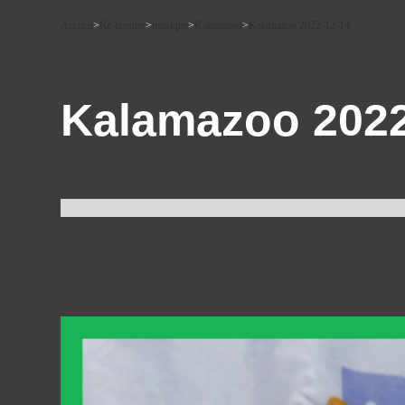
Accueil
>
Ré-écouter
>
musique
>
Kalamazoo
>
Kalamazoo 2022-12-14
Kalamazoo 2022