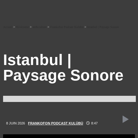
Accueil
>
Ré-écouter
>
art&culture
>
Frankofon Podcast Kulübü
>
Istanbul | Paysage Sonore
Istanbul |
Paysage Sonore
8 JUIN 2026
FRANKOFON PODCAST KULÜBÜ
8:47