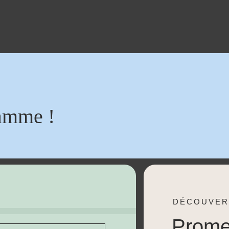
amme !
DÉCOUVER
Prom