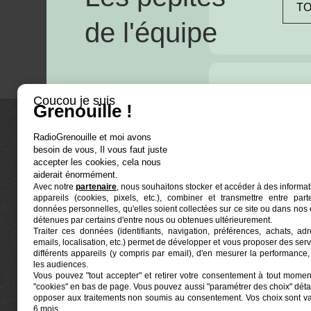
TO
de l'équipe
Coucou je suis
Grenouille !
RadioGrenouille et moi avons
La radio
besoin de vous, Il vous faut juste
accepter les cookies, cela nous
Ré-écouter
aiderait énormément.
Avec notre
partenaire
, nous souhaitons stocker et accéder à des informat
Actualités
appareils (cookies, pixels, etc.), combiner et transmettre entre par
données personnelles, qu'elles soient collectées sur ce site ou dans nos 
Programma
détenues par certains d'entre nous ou obtenues ultérieurement.
Euphonia est le partenaire producteur de
Traiter ces données (identifiants, navigation, préférences, achats, ad
Grenouille
Radio Grenouille, radio associative
emails, localisation, etc.) permet de développer et vous proposer des serv
marseillaise.
différents appareils (y compris par email), d'en mesurer la performance, 
les audiences.
Vous pouvez "tout accepter" et retirer votre consentement à tout moment
Locaux situés à la Friche Belle de Mai
"cookies" en bas de page
. Vous pouvez aussi "paramétrer des choix" détai
41, rue Jobin — 13003 Marseille
opposer aux traitements non soumis au consentement. Vos choix sont v
6 mois.