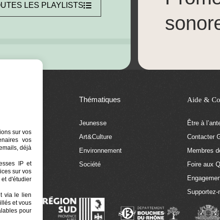
UTES LES PLAYLISTS
sonor
Thématiques
Aide & Co
Jeunesse
Être à l’an
ions sur vos
Art&Culture
Contacter G
tenaires vos
emails, déjà
tion
Environnement
Membres de
resses IP et
 Euphonia
Société
Foire aux 
ices sur vos
Engagemen
et d'étudier
Supportez-
 via le lien
llés et vous
alables pour