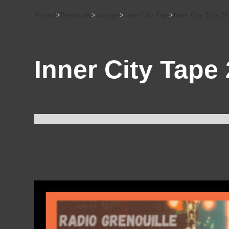
Accueil
>
Ré-écouter
>
musique
>
Inner City Tape
>
Inner City Tape 2
Inner City Tap