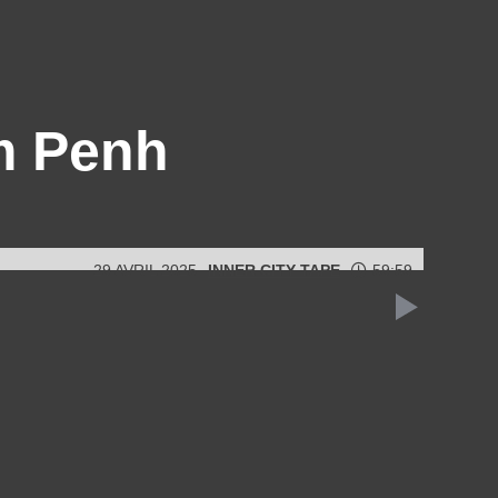
m Penh
29 AVRIL 2025
INNER CITY TAPE
59:59