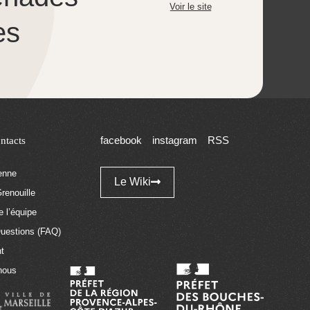
Voir le site
es
ntacts
facebook
instagram
RSS
tenne
Le Wiki
renouille
 l’équipe
Questions (FAQ)
t
nous