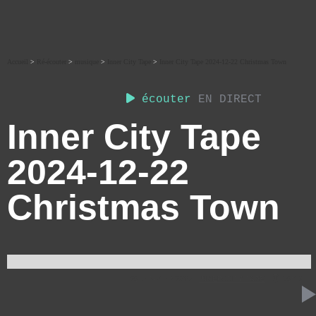
Accueil
>
Ré-écouter
>
musique
>
Inner City Tape
>
Inner City Tape 2024-12-22 Christmas Town
écouter
EN DIRECT
Inner City Tape
2024-12-22
Christmas Town
29 JANVIER 2025
INNER CITY TAPE
59:49