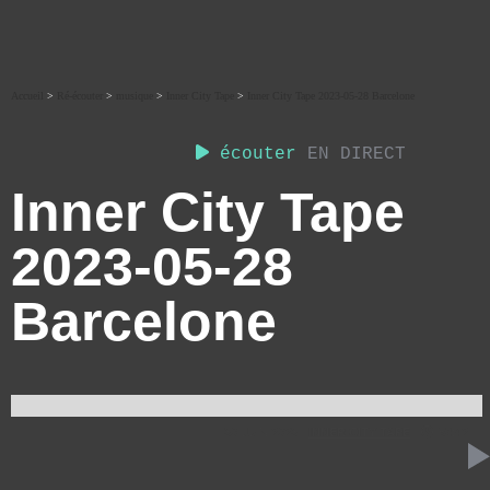
Accueil
>
Ré-écouter
>
musique
>
Inner City Tape
>
Inner City Tape 2023-05-28 Barcelone
écouter
EN DIRECT
Inner City Tape
2023-05-28
Barcelone
30 JUIN 2023
INNER CITY TAPE
58:42