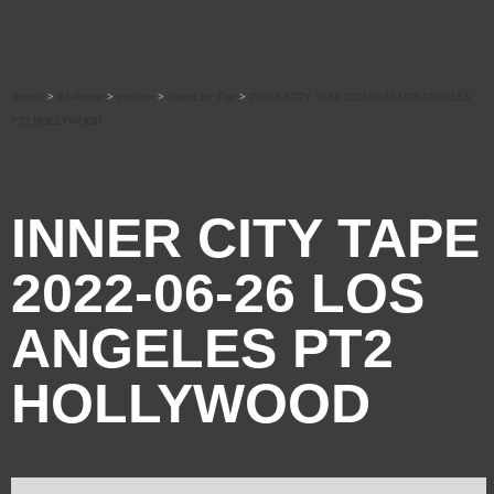
Accueil
>
Ré-écouter
>
musique
>
Inner City Tape
>
INNER CITY TAPE 2022-06-26 LOS ANGELES
PT2 HOLLYWOOD
INNER CITY TAPE
2022-06-26 LOS
ANGELES PT2
HOLLYWOOD