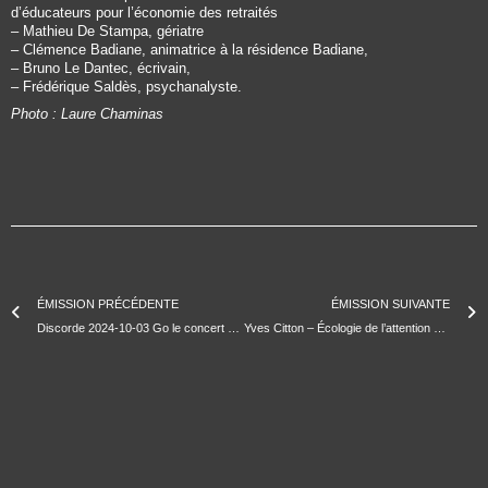
d’éducateurs pour l’économie des retraités
– Mathieu De Stampa, gériatre
– Clémence Badiane, animatrice à la résidence Badiane,
– Bruno Le Dantec, écrivain,
– Frédérique Saldès, psychanalyste.
Photo : Laure Chaminas
ÉMISSION PRÉCÉDENTE
ÉMISSION SUIVANTE
Discorde 2024-10-03 Go le concert de Bombardement
Yves Citton – Écologie de l’attention et vulnérabilité politique