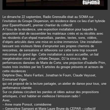
Le dimanche 22 septembre, Radio Grenouille était au SOMA sur
l’invitation du Groupe Dispersion, en résidence dans ce lieu d’art hybride
pour Epanorthose#1, premier chantier du collectif.
A l’issu de la résidence, une exposition installation pour laquelle la
proposition était de rassembler les matériaux créés et ou récoltés avec
les résidents d’un ehpad marseillais, paroles, textes, sons, vidéos,
d’objets articulés dans une mise en scène immersive. Une installation
laissant ses visiteurs libres d’emprunter ses propres chemins de
rencontres, de sensations et réflexions sur cette terre trop souvent
méconnue du grand âge. Cette installation a aussi accueillie, un bal
inergénération mixé par , chloée Despax, DJ la sirocco, des
performances dansées de Marie de Corte, une projection d’Isabelle Prim,
toutes trois invitées par les 5 artistes du groupe présents et acteurs de
cette résidences :
Delphine Dieu, Mario Fanfani, Jonathan le Fourn, Claude Veysset,
Emmanuel Vigier,
qui ont proposé de la lecture partagée, un atelier de danse pour tous, une
performance slamée.
Sur ce plateau circulent les paroles et idées autour des propositions
artistiques, c’est habiter en vieillesse l’émission radio !
Avec,
– Anne marie Ponsot, comédienne
– Geneviève Samponi et Marie Laure Brune du CEPAR – collectif