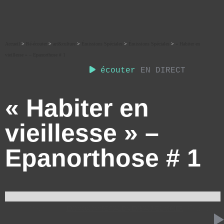
Accueil
>
Ré-écouter
>
art&culture
>
Émissions Spéciales
>
Émissions Spéciales
>
« Habiter en
vieillesse » – Epanorthose # 1
écouter
EN DIRECT
« Habiter en
vieillesse » –
Epanorthose # 1
4 OCTOBRE 2024
ÉMISSIONS SPÉCIALES,
EMMANUEL VIGIER
1:42:43