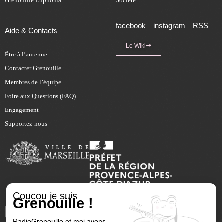
Grenouille Euphonia
Société
facebook
instagram
RSS
Aide & Contacts
Le Wiki
Être à l’antenne
Contacter Grenouille
Membres de l’équipe
Foire aux Questions (FAQ)
Engagement
Supportez-nous
Coucou je suis
Grenouille !
RadioGrenouille et moi avons