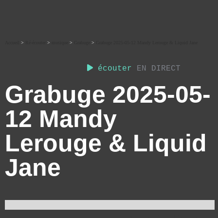
Accueil
>
Ré-écouter
>
musique
>
Grabuge
>
Grabuge 2025-05-12 Mandy Lerouge & Liquid Jane
écouter
EN DIRECT
Grabuge 2025-05-
12 Mandy
Lerouge & Liquid
Jane
12 MAI 2025
GRABUGE
59:46