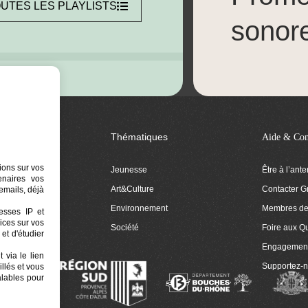
UTES LES PLAYLISTS
sonor
Thématiques
Aide & Con
ions sur vos
Jeunesse
Être à l’ant
tenaires vos
Art&Culture
Contacter G
emails, déjà
ion
Environnement
Membres de 
resses IP et
ices sur vos
 Euphonia
Société
Foire aux Q
et d'étudier
Engagemen
 via le lien
Supportez-
llés et vous
alables pour