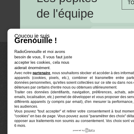
TO
de l'équipe
Coucou je suis
Grenouille !
RadioGrenouille et moi avons
besoin de vous, Il vous faut juste
La radio
accepter les cookies, cela nous
aiderait énormément.
Avec notre
partenaire
, nous souhaitons stocker et accéder à des informat
Ré-écouter
appareils (cookies, pixels, etc.), combiner et transmettre entre par
Actualités
données personnelles, qu'elles soient collectées sur ce site ou dans nos 
détenues par certains d'entre nous ou obtenues ultérieurement.
Programmat
Traiter ces données (identifiants, navigation, préférences, achats, ad
Euphonia est le partenaire producteur de Radio
emails, localisation, etc.) permet de développer et vous proposer des serv
Grenouille
Grenouille, radio associative marseillaise.
différents appareils (y compris par email), d'en mesurer la performance, 
les audiences.
Vous pouvez "tout accepter" et retirer votre consentement à tout moment
Locaux situés à la Friche Belle de Mai
"cookies" en bas de page
. Vous pouvez aussi "paramétrer des choix" détai
41, rue Jobin — 13003 Marseille
opposer aux traitements non soumis au consentement. Vos choix sont v
6 mois.
powered by