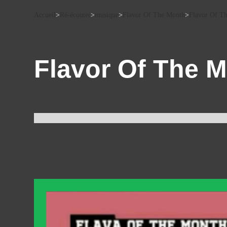
Accueil
>
Ré-écouter
>
musique
>
Flavor Of The Month
>
Flavor Of T
Flavor Of The 