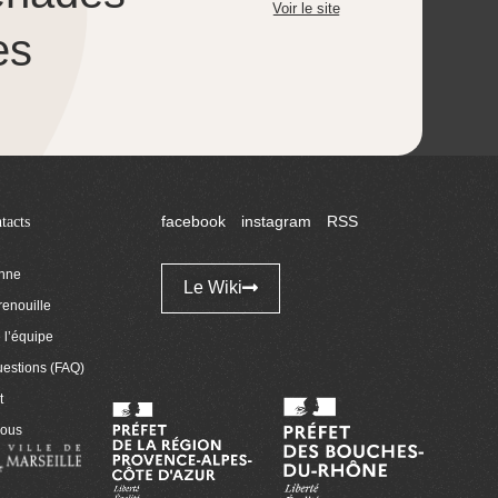
Voir le site
es
tacts
facebook
instagram
RSS
enne
Le Wiki
renouille
l’équipe
uestions (FAQ)
t
nous