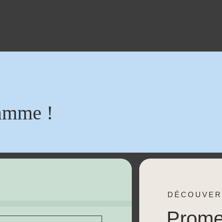
amme !
DÉCOUVER
Prom