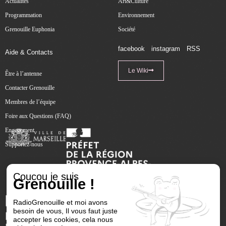
Actualités
Art&Culture
Programmation
Environnement
Grenouille Euphonia
Société
facebook
instagram
RSS
Aide & Contacts
Le Wiki
Être à l’antenne
Contacter Grenouille
Membres de l’équipe
Foire aux Questions (FAQ)
Engagement
Supportez-nous
Coucou je suis
Grenouille !
RadioGrenouille et moi avons
besoin de vous, Il vous faut juste
accepter les cookies, cela nous