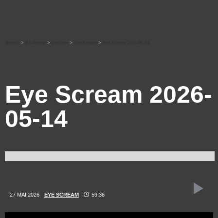
Accueil
>
Ré-écouter
>
musique
>
Eye Scream
>
Eye Scream 2026-05-14
Eye Scream 2026-
05-14
27 MAI 2026
EYE SCREAM
59:36