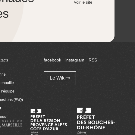
Voir le site
es
tacts
facebook
instagram
RSS
enne
Le Wiki
renouille
l’équipe
uestions (FAQ)
t
nous