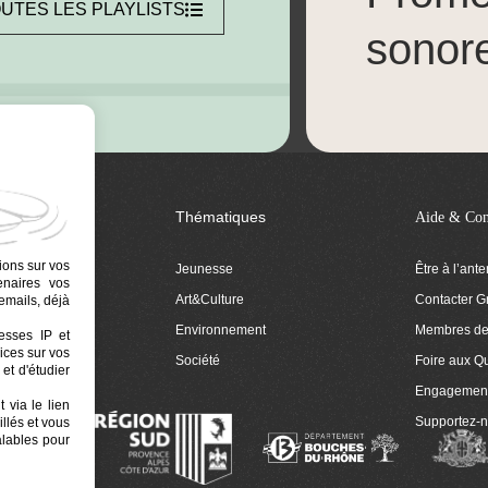
UTES LES PLAYLISTS
sonor
Thématiques
Aide & Con
ions sur vos
Jeunesse
Être à l’ant
tenaires vos
Art&Culture
Contacter G
emails, déjà
ion
Environnement
Membres de 
resses IP et
ices sur vos
 Euphonia
Société
Foire aux Q
et d'étudier
Engagemen
 via le lien
Supportez-
llés et vous
alables pour