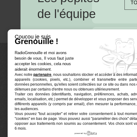
TO
de l'équipe
Coucou je suis
Grenouille !
RadioGrenouille et moi avons
besoin de vous, Il vous faut juste
La radio
accepter les cookies, cela nous
aiderait énormément.
Avec notre
partenaire
, nous souhaitons stocker et accéder à des informat
Ré-écouter
appareils (cookies, pixels, etc.), combiner et transmettre entre par
Actualités
données personnelles, qu'elles soient collectées sur ce site ou dans nos 
détenues par certains d'entre nous ou obtenues ultérieurement.
Programmat
Traiter ces données (identifiants, navigation, préférences, achats, ad
Euphonia est le partenaire producteur de Radio
emails, localisation, etc.) permet de développer et vous proposer des serv
Grenouille
Grenouille, radio associative marseillaise.
différents appareils (y compris par email), d'en mesurer la performance, 
les audiences.
Vous pouvez "tout accepter" et retirer votre consentement à tout moment
Locaux situés à la Friche Belle de Mai
"cookies" en bas de page
. Vous pouvez aussi "paramétrer des choix" détai
41, rue Jobin — 13003 Marseille
opposer aux traitements non soumis au consentement. Vos choix sont v
6 mois.
powered by