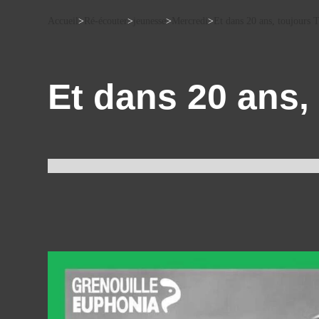
Accueil
>
Ré-écouter
>
jeunesse
>
Mercredi
>
Et dans 20 ans, toujours T
Et dans 20 ans, 