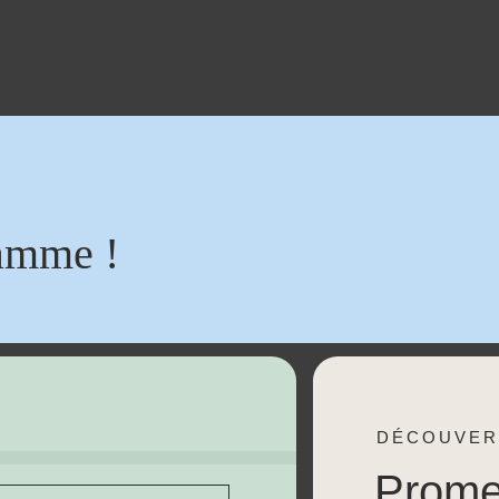
amme !
DÉCOUVER
Prom