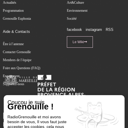
Actualités
Art&Culture
Programmation
Environnement
Grenouille Euphonia
Société
facebook
instagram
RSS
Aide & Contacts
Le Wiki
Être à l’antenne
Contacter Grenouille
Membres de l’équipe
Foire aux Questions (FAQ)
Engagement
Supportez-nous
Coucou je suis
Grenouille !
RadioGrenouille et moi avons
besoin de vous, Il vous faut juste
accepter les cookies, cela nous