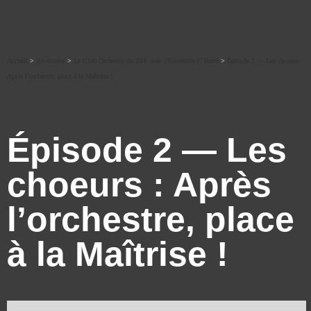
Accueil
>
Ré-écouter
>
Le Club Orchestre du ZEF avec l’Ensemble C Barré
>
Épisode 2 — Les choeurs :
Après l’orchestre, place à la Maîtrise !
Épisode 2 — Les
choeurs : Après
l’orchestre, place
à la Maîtrise !