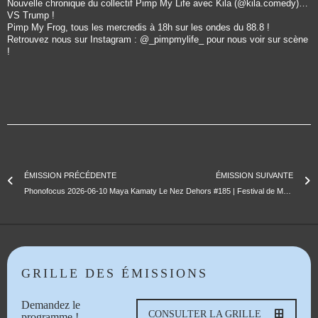
Nouvelle chronique du collectif Pimp My Life avec Kila (@kila.comedy)…
VS Trump !
Pimp My Frog, tous les mercredis à 18h sur les ondes du 88.8 !
Retrouvez nous sur Instagram : @_pimpmylife_ pour nous voir sur scène
!
ÉMISSION PRÉCÉDENTE
ÉMISSION SUIVANTE
Phonofocus 2026-06-10 Maya Kamaty
Le Nez Dehors #185 | Festival de Marseille / Rencontres à l’Echelle / Au Large Festival / Les Escapades
GRILLE DES ÉMISSIONS
Demandez le
CONSULTER LA GRILLE
programme !