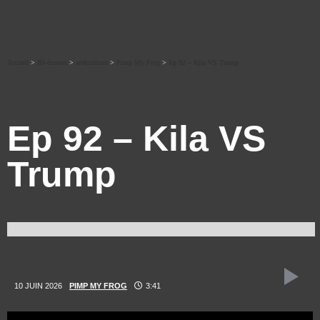
Accueil
>
Ré-écouter
>
art&culture
>
Pimp My Frog
>
Ep 92 – Kila VS Trump
Ep 92 – Kila VS
Trump
10 JUIN 2026
PIMP MY FROG
3:41