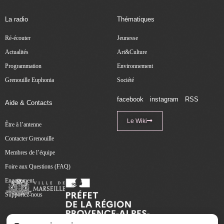
La radio
Thématiques
Ré-écouter
Jeunesse
Actualités
Art&Culture
Programmation
Environnement
Grenouille Euphonia
Société
facebook
instagram
RSS
Aide & Contacts
Le Wiki
Être à l’antenne
Contacter Grenouille
Membres de l’équipe
Foire aux Questions (FAQ)
Engagement
Supportez-nous