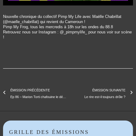
Nouvelle chronique du collectif Pimp My Life avec Maëlle Chabrillat
(@maelle_chabrillat) qui revient du Cameroun !
Pimp My Frog, tous les mercredis à 18h sur les ondes du 88.8
Retrouvez nous sur Instagram : @_pimpmylife_ pour nous voir sur scène
!
ÉMISSION PRÉCÉDENTE
ÉMISSION SUIVANTE
Ep 86 – Marion Torti chafouine le déménagement
Le rire est-il toujours drôle ?
GRILLE DES ÉMISSIONS