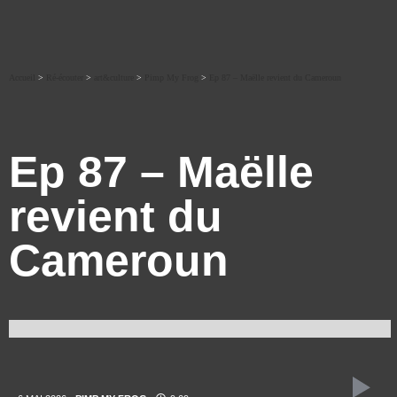
Accueil
>
Ré-écouter
>
art&culture
>
Pimp My Frog
>
Ep 87 – Maëlle revient du Cameroun
Ep 87 – Maëlle
revient du
Cameroun