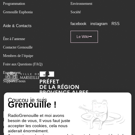
Programmation
Environnement
Grenouille Euphonia
Société
facebook
instagram
RSS
Aide & Contacts
Le Wiki
Être à l’antenne
Contacter Grenouille
Membres de l’équipe
Foire aux Questions (FAQ)
Engagement
Supportez-nous
Coucou je suis
Grenouille !
RadioGrenouille et moi avons
besoin de vous, Il vous faut juste
accepter les cookies, cela nous
aiderait énormément.