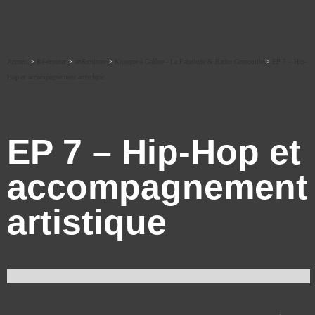
Accueil
>
Ré-écouter
>
art&culture
>
Kiosque à Galène - La Fabulerie & Radio Grenouille
>
EP 7 – Hip-
Hop et accompagnement artistique
EP 7 – Hip-Hop et
accompagnement
artistique