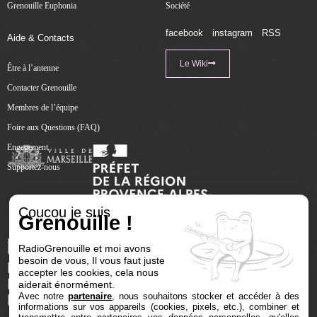
Grenouille Euphonia
Société
facebook
instagram
RSS
Aide & Contacts
Le Wiki
Être à l’antenne
Contacter Grenouille
Membres de l’équipe
Foire aux Questions (FAQ)
Engagement
Supportez-nous
Coucou je suis
Grenouille !
RadioGrenouille et moi avons
besoin de vous, Il vous faut juste
accepter les cookies, cela nous
aiderait énormément.
Avec notre
partenaire
, nous souhaitons stocker et accéder à des
informations sur vos appareils (cookies, pixels, etc.), combiner et