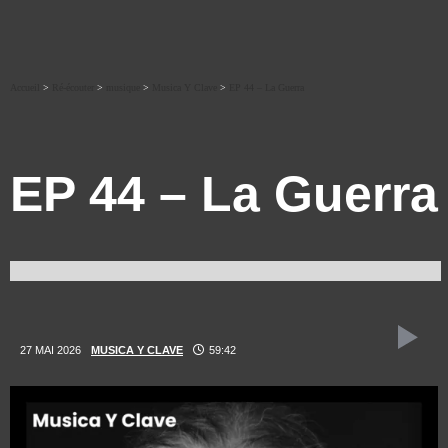
Accueil
>
Ré-écouter
>
musique
>
Musica Y Clave
>
EP 44 – La Guerra
EP 44 – La Guerra
27 MAI 2026
MUSICA Y CLAVE
59:42