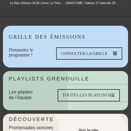
Le Nez Dehors #138 | Avec Le Temps & Moesha13 / Bright Generation / Chloé Sanchez
HANGTIME ! Saison 17 épisode 25 – « Fresh out of the Box »
GRILLE DES ÉMISSIONS
Demandez le
CONSULTER LA GRILLE
programme !
PLAYLISTS GRENOUILLE
Les pépites
TOUTES LES PLAYLISTS
de l'équipe
DÉCOUVERTE
Promenades sonores
Voir le site