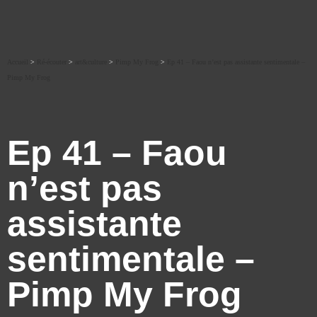
Accueil
>
Ré-écouter
>
art&culture
>
Pimp My Frog
>
Ep 41 – Faou n’est pas assistante sentimentale –
Pimp My Frog
Ep 41 – Faou
n’est pas
assistante
sentimentale –
Pimp My Frog