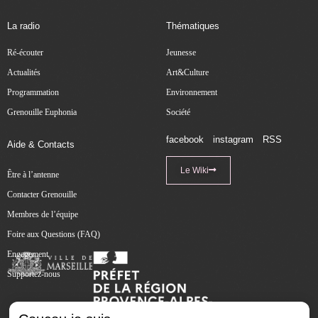
La radio
Thématiques
Ré-écouter
Jeunesse
Actualités
Art&Culture
Programmation
Environnement
Grenouille Euphonia
Société
facebook
instagram
RSS
Aide & Contacts
Le Wiki
Être à l’antenne
Contacter Grenouille
Membres de l’équipe
Foire aux Questions (FAQ)
Engagement
Supportez-nous