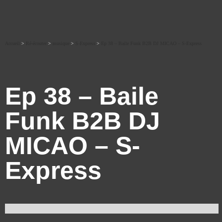
Accueil
>
Ré-écouter
>
musique
>
S-Express
>
Ep 38 – Baile Funk B2B DJ MICAO – S-Express
Ep 38 – Baile
Funk B2B DJ
MICAO – S-
Express