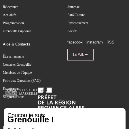
Ré-écouter
Jeunesse
Actualités
Art&Culture
Programmation
Environnement
Grenouille Euphonia
Société
facebook
instagram
RSS
Aide & Contacts
Le Wiki
Être à l’antenne
Contacter Grenouille
Membres de l’équipe
Foire aux Questions (FAQ)
Engagement
Supportez-nous
Coucou je suis
Grenouille !