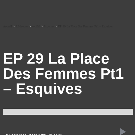
Accueil
>
Ré-écouter
>
société
>
Esquives
>
EP 29 La Place Des Femmes Pt1 – Esquives
EP 29 La Place
Des Femmes Pt1
– Esquives